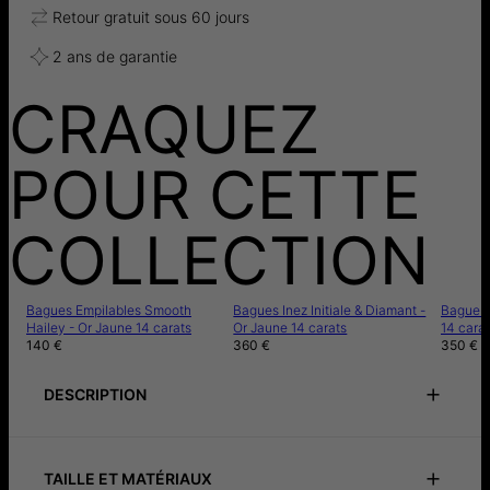
Retour gratuit sous 60 jours
2 ans de garantie
CRAQUEZ
POUR CETTE
COLLECTION
Bagues Empilables Smooth
Bagues Inez Initiale & Diamant -
Bague In
Hailey - Or Jaune 14 carats
Or Jaune 14 carats
14 carat
140 €
360 €
350 €
DESCRIPTION
Notice de précautions
Instructions de soin
TAILLE ET MATÉRIAUX
Cette chevalière cœur est fabriquée en or massif 14 carats et