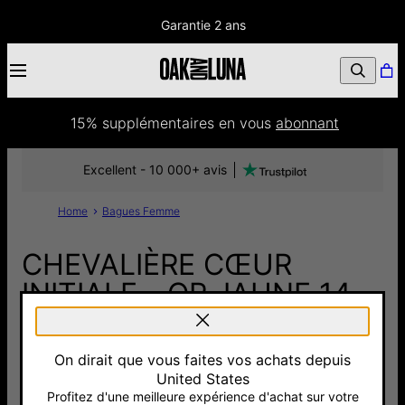
Garantie 2 ans
15% supplémentaires
 en vous 
abonnant
Excellent - 10 000+ avis
Home
Bagues Femme
CHEVALIÈRE CŒUR
INITIALE - OR JAUNE 14
CARATS
On dirait que vous faites vos achats depuis
295 €
United States
Pay with Klarna
Profitez d'une meilleure expérience d'achat sur votre