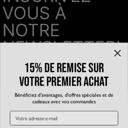
VOUS À
NOTRE
NEWSLETTER!
15% de remise sur
Email*
votre premier achat
Bénéficiez d'avantages, d'offres spéciales et de
QUI SOMMES-NOUS?
cadeaux avec vos commandes
La marque
EXPÉRIENCE
Blog
Email
Partenariats
Témoignages
SERVICE CLIENT
D’accessibilité
Suivre votre commande
Conditions générales
Centre d'aide