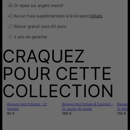
Or épais sur argent massif
Aucun frais supplémentaire à la livraison
Détails
Retour gratuit sous 60 jours
2 ans de garantie
CRAQUEZ
POUR CETTE
COLLECTION
Bagues Inez Initiales - Or
Bagues Inez Initiale & Diamant -
Bagues I
Vermeil
Or Jaune 14 carats
Or Verm
80 €
360 €
150 €