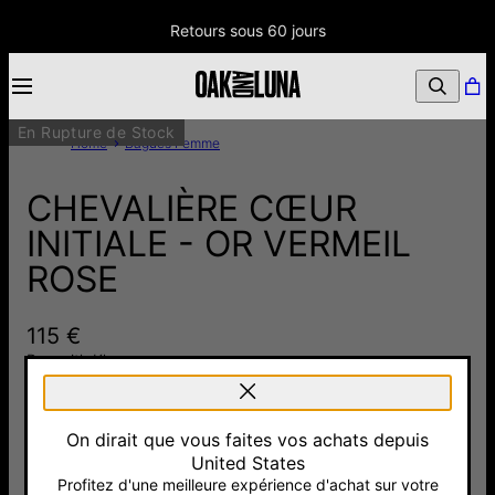
Retours sous 60 jours
En Rupture de Stock
Home
Bagues Femme
CHEVALIÈRE CŒUR
INITIALE - OR VERMEIL
ROSE
115 €
Pay with Klarna
On dirait que vous faites vos achats depuis
United States
ent 925
Or Vermeil
Or Vermeil
Or Jaune
Profitez d'une meilleure expérience d'achat sur votre