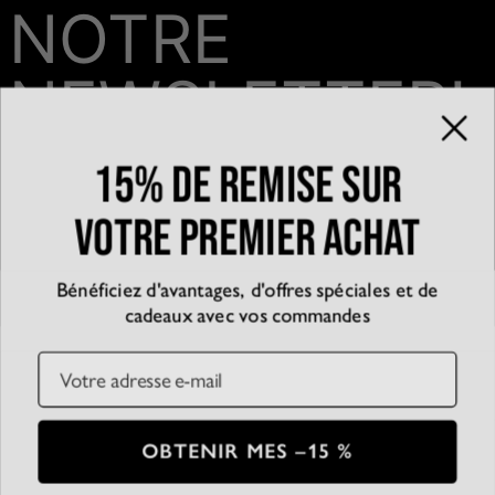
NOTRE
NEWSLETTER!
15% de remise sur
Email*
votre premier achat
Bénéficiez d'avantages, d'offres spéciales et de
QUI SOMMES-NOUS?
cadeaux avec vos commandes
La marque
EXPÉRIENCE
Blog
Email
Partenariats
Témoignages
SERVICE CLIENT
D’accessibilité
Suivre votre commande
Conditions générales
Centre d'aide
Politique de confidentialité
Livraison
CB
SSL
OBTENIR MES –15 %
Plan du Site
Paiement
Conditions de retour
© 2026 Oak & Luna