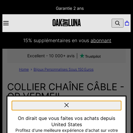
Garantie 2 ans
15% supplémentaires
 en vous 
abonnant
Excellent - 10 000+ avis
Home
Bijoux Personnalises Sous 150 Euros
COLLIER CHAÎNE CÂBLE -
OR VERMEIL
85 €
On dirait que vous faites vos achats depuis
Pay with Klarna
United States
Profitez d'une meilleure expérience d'achat sur votre