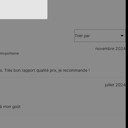
Trier par
novembre 2024
tropolitaine
s. Très bon rapport qualité prix, je recommande !
juillet 2024
, à mon goût