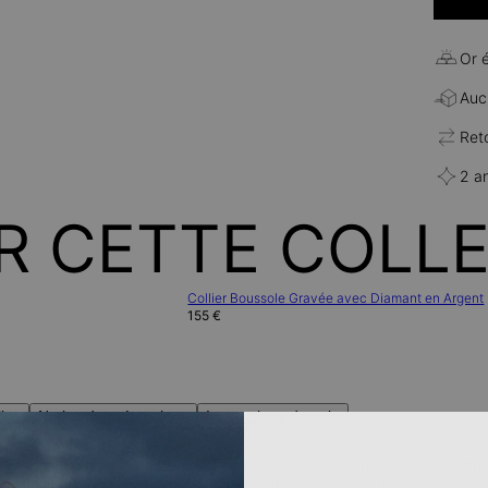
Or 
Aucu
Ret
2 a
R CETTE COLL
Collier Boussole Gravée avec Diamant en Argent
155 €
lles
Notice de précautions
Instructions de soin
on à chaque petit détail qui peut faire une grande différence sur vo
tourner les têtes avec une approche méticuleuse à l’heure de vous vê