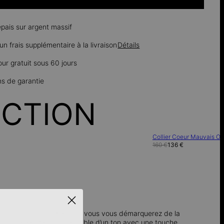
épais sur argent massif
n frais supplémentaire à la livraison
Détails
our gratuit sous 60 jours
ns de garantie
ECTION
Collier Coeur Mauvais Oe
160 €
136 €
tre tenue. De cette manière, vous vous démarquerez de la
tir. Rehaussez votre ensemble d’un ton avec une touche