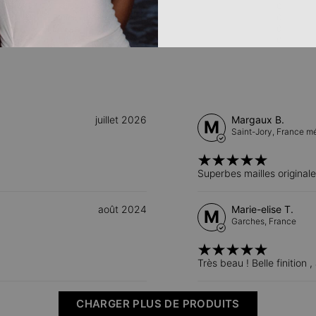
4 Étoiles
0
3 Étoiles
0
2 Étoiles
0
1 Étoiles
0
juillet 2026
Margaux B.
M
Saint-Jory,
France mé
Superbes mailles originale
août 2024
Marie-elise T.
M
Garches,
France
Très beau ! Belle finition 
CHARGER PLUS DE PRODUITS