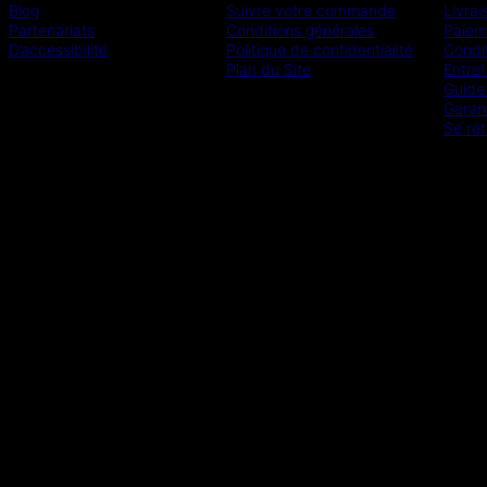
Blog
Suivre votre commande
Livrai
Partenariats
Conditions générales
Paiem
D’accessibilité
Politique de confidentialité
Condit
Plan du Site
Entret
Guide 
Garan
Se rét