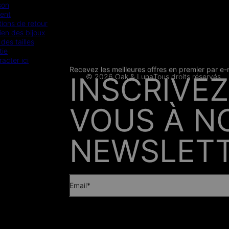
son
ent
ions de retour
ien des bijoux
des tailles
tie
racter ici
Recevez les meilleures offres en premier par e-
CB
SSL
INSCRIVEZ
© 2026 Oak & Luna
Tous droits réservés
PRESSE
VOUS À N
NEWSLETT
Email*