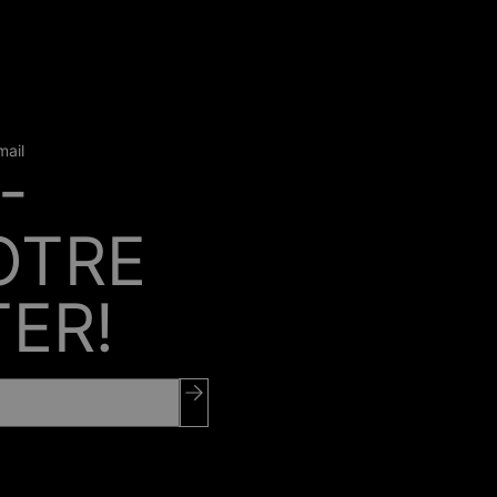
mail
-
OTRE
ER!