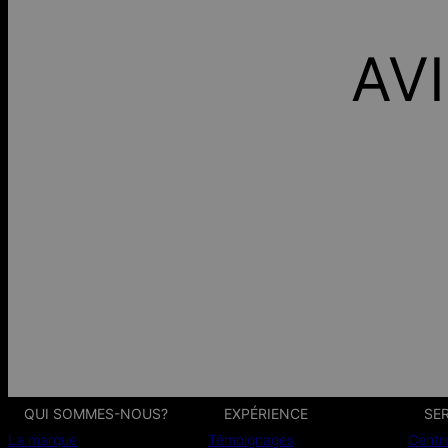
AV
QUI SOMMES-NOUS?
EXPÉRIENCE
SER
La marque
Témoignages
Centr