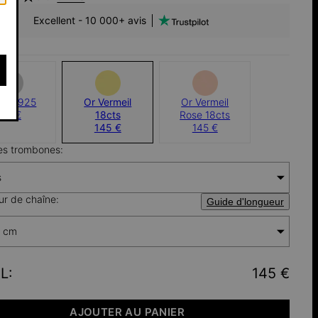
Excellent - 10 000+ avis
gent 925
Or Vermeil
Or Vermeil
95 €
18cts
Rose 18cts
145 €
145 €
des trombones:
s
r de chaîne:
Guide d'longueur
 cm
L
:
145 €
AJOUTER AU PANIER