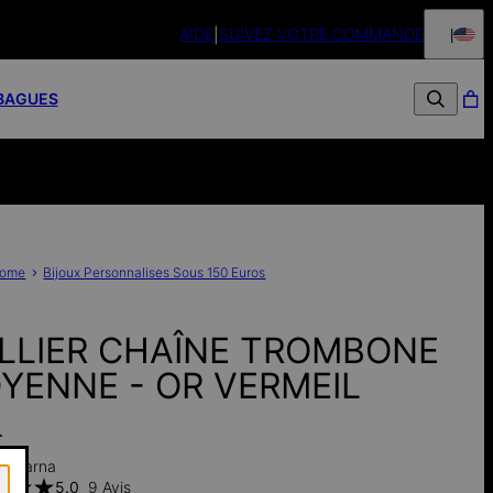
AIDE
SUIVEZ VOTRE COMMANDE
Retours sou
BAGUES
ome
Bijoux Personnalises Sous 150 Euros
LLIER CHAÎNE TROMBONE
YENNE - OR VERMEIL
€
h Klarna
5.0
9 Avis