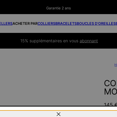
Garantie 2 ans
ELLERS
ACHETER PAR
COLLIERS
BRACELETS
BOUCLES D’OREILLES
15% supplémentaires
 en vous 
abonnant
H
CO
MO
145 
Pay wit