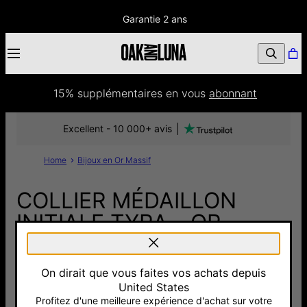
Garantie 2 ans
15% supplémentaires
 en vous 
abonnant
Excellent - 10 000+ avis
Home
Bijoux en Or Massif
COLLIER MÉDAILLON
INITIALE TYRA - OR
JAUNE 14 CARATS
On dirait que vous faites vos achats depuis
1 355 €
United States
Pay with Klarna
Profitez d'une meilleure expérience d'achat sur votre