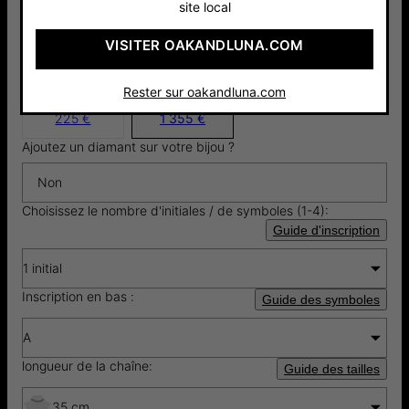
5.0
3 Avis
site local
VISITER OAKANDLUNA.COM
Or Vermeil
14k Solid
Rester sur oakandluna.com
18cts
Gold
225 €
1 355 €
Ajoutez un diamant sur votre bijou ?
Non
Choisissez le nombre d'initiales / de symboles (1-4):
Guide d'inscription
1 initial
Inscription en bas :
Guide des symboles
A
longueur de la chaîne:
Guide des tailles
35 cm