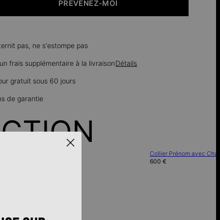
PRÉVENEZ-MOI
ternit pas, ne s'estompe pas
n frais supplémentaire à la livraison
Détails
our gratuit sous 60 jours
ns de garantie
ECTION
Collier Prénom avec Chaî
600 €