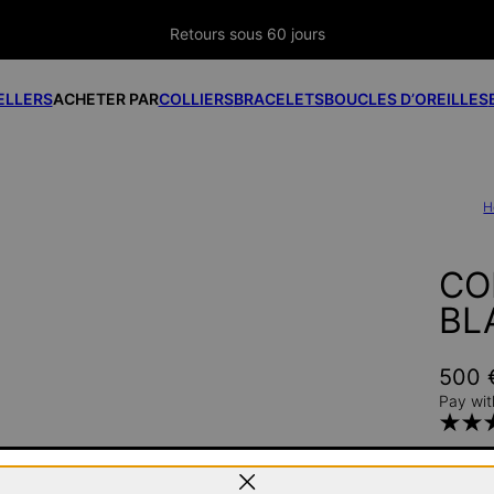
Retours sous 60 jours
ELLERS
ACHETER PAR
COLLIERS
BRACELETS
BOUCLES D’OREILLES
H
COL
BL
500 
Pay wit