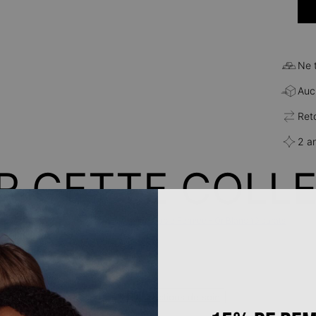
Ne 
Aucu
Ret
2 a
R CETTE COLL
Chaîne Cable Fermée - Or Blanc 10 carats
190 €
lles
Notice de précautions
Instructions de soin