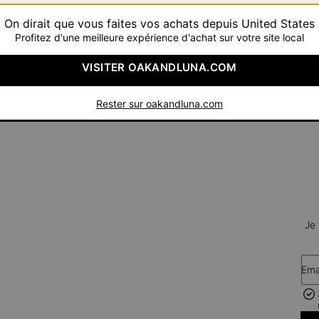
On dirait que vous faites vos achats depuis United States
Argent 925
Profitez d'une meilleure expérience d'achat sur votre site local
96 €
VISITER OAKANDLUNA.COM
TOTA
Rester sur oakandluna.com
Je
Ema