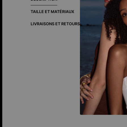
Le Collier Mini
pour vous.
TAILLE ET MATÉRIAUX
Personnalisez-
signification pa
LIVRAISONS ET RETOURS
Comment nous
différente.Co
FA