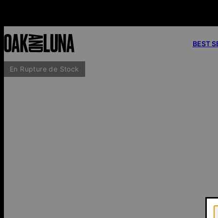
tie 2 ans
BEST S
En Rupture de Stock