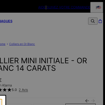
AIDE
SUIVEZ VOTRE COMMANDE
Livraison offerte sa
BAGUES
ome
Colliers en Or Blanc
LIER MINI INITIALE - OR
ANC 14 CARATS
€
h Klarna
5.0
2 Avis