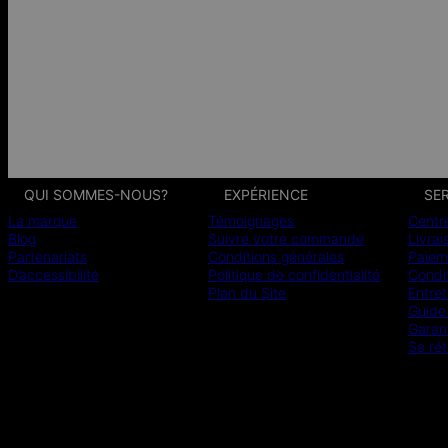
QUI SOMMES-NOUS?
EXPÉRIENCE
SER
La marque
Témoignages
Centr
Blog
Suivre votre commande
Livrai
Partenariats
Conditions générales
Paiem
D’accessibilité
Politique de confidentialité
Condit
Plan du Site
Entret
Guide 
Garan
Se rét