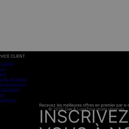
VICE CLIENT
e d'aide
son
ent
ions de retour
ien des bijoux
des tailles
tie
racter ici
Recevez les meilleures offres en premier par e-
CB
SSL
INSCRIVEZ
© 2026 Oak & Luna
Tous droits réservés
PRESSE