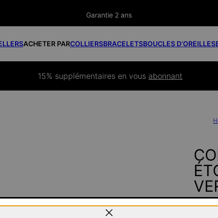
Garantie 2 ans
ELLERS
ACHETER PAR
COLLIERS
BRACELETS
BOUCLES D’OREILLES
15% supplémentaires
 en vous 
abonnant
H
CO
ÉT
VE
120 