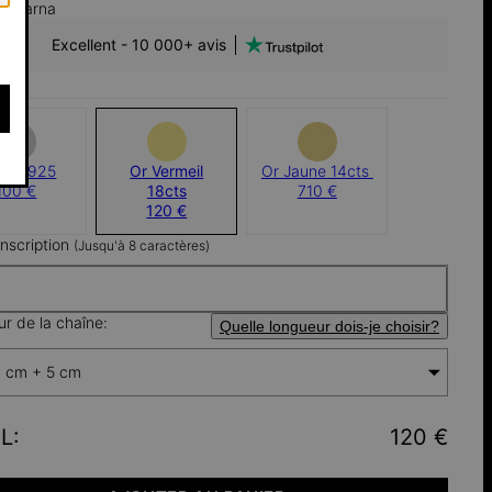
h Klarna
Excellent - 10 000+ avis
gent 925
Or Vermeil
Or Jaune 14cts ​
100 €
18cts
710 €
120 €
'inscription
(Jusqu'à 8 caractères)
r de la chaîne:
Quelle longueur dois-je choisir?
 cm + 5 cm
L
:
120 €