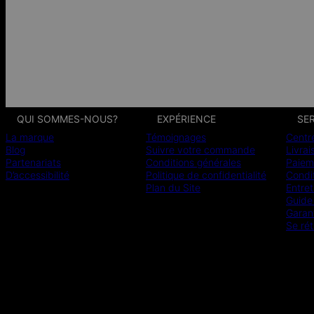
QUI SOMMES-NOUS?
EXPÉRIENCE
SER
La marque
Témoignages
Centr
Blog
Suivre votre commande
Livrai
Partenariats
Conditions générales
Paiem
D’accessibilité
Politique de confidentialité
Condit
Plan du Site
Entret
Guide 
Garan
Se rét