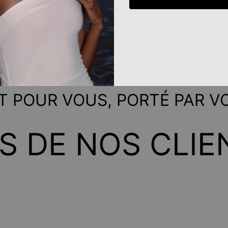
nelle, immortalisant les étoiles dans votre vie. Ce collier finement tra
bole d'élégance céleste et de connexion personnelle.
ng:
Intemporel et durable, l’argent sterling reste un classique de tou
 permet une qualité optimale et résistante dans le temps.Offrez-vou
idien.
IT POUR VOUS, PORTÉ PAR V
IS DE NOS CLIE