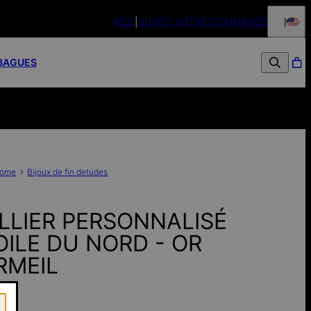
AIDE
SUIVEZ VOTRE COMMANDE
Retours sou
BAGUES
ome
Bijoux de fin detudes
LLIER PERSONNALISÉ
OILE DU NORD - OR
RMEIL
€