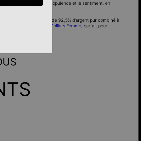
vaillé marie parfaitement l'opulence et le sentiment, en
jours. Sa composition faites de 92,5% d’argent pur combiné à
s un bijou unique avec un
Colliers Femme
, parfait pour
OUS
NTS