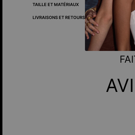
gravure person
TAILLE ET MATÉRIAUX
faisant un sym
LIVRAISONS ET RETOURS
L’argent sterli
7,5% de cuivre
briller au quot
FA
AV