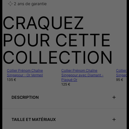
2 ans de garantie
CRAQUEZ
POUR CETTE
COLLECTION
Collier Prénom Chaîne
Collier Prénom Chaîne
Collier
Singapour - Or Vermeil
Singapour avec Diamant -
Singapo
135 €
Plaqué Or
95 €
125 €
DESCRIPTION
Guide des tailles
Notice de précautions
Instructions de soin
TAILLE ET MATÉRIAUX