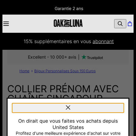
Garantie 2 ans
15% supplémentaires
 en vous 
abonnant
Excellent - 10 000+ avis
Home
Bijoux Personnalises Sous 150 Euros
COLLIER PRÉNOM AVEC
CHAÎNE SINGAPOUR
AVEC PIERRES EN
ARGENT
On dirait que vous faites vos achats depuis
United States
135 €
Profitez d'une meilleure expérience d'achat sur votre