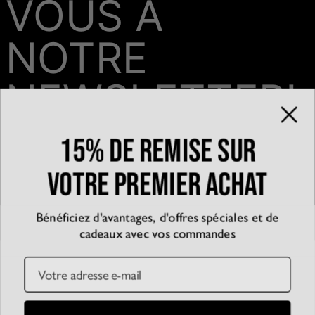
VOUS À
NOTRE
NEWSLETTER!
15% de remise sur
Email*
votre premier achat
Bénéficiez d'avantages, d'offres spéciales et de
QUI SOMMES-NOUS?
cadeaux avec vos commandes
La marque
EXPÉRIENCE
Blog
Email
Partenariats
Témoignages
SERVICE CLIENT
D’accessibilité
Suivre votre commande
Conditions générales
Centre d'aide
Politique de confidentialité
Livraison
CB
SSL