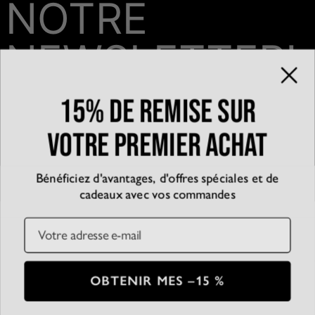
NOTRE
NEWSLETTER!
15% de remise sur
Email*
votre premier achat
Bénéficiez d'avantages, d'offres spéciales et de
QUI SOMMES-NOUS?
cadeaux avec vos commandes
La marque
EXPÉRIENCE
Blog
Email
Partenariats
Témoignages
SERVICE CLIENT
D’accessibilité
Suivre votre commande
Conditions générales
Centre d'aide
Politique de confidentialité
Livraison
CB
SSL
OBTENIR MES –15 %
Plan du Site
Paiement
Conditions de retour
© 2026 Oak & Luna
Entretien des bijoux