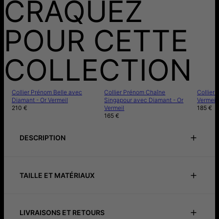
CRAQUEZ
POUR CETTE
COLLECTION
Collier Prénom Belle avec
Collier Prénom Chaîne
Collier 
Diamant - Or Vermeil
Singapour avec Diamant - Or
Vermeil
210 €
Vermeil
185 €
165 €
DESCRIPTION
Trouvez le bijou parfait pour vous faire plaisir ou faire plaisir à
votre bien-aimée. Notre Collier Prénom Chaîne Singapour
avec 0,2ct Diamant en forme de cœur sera la pièce qui
TAILLE ET MATÉRIAUX
complétera votre tenue.
ID:
110-01-3750-28
Matériau principal
Argent 925
Longueur de la chaîne
40, 45, 50 cm
LIVRAISONS ET RETOURS