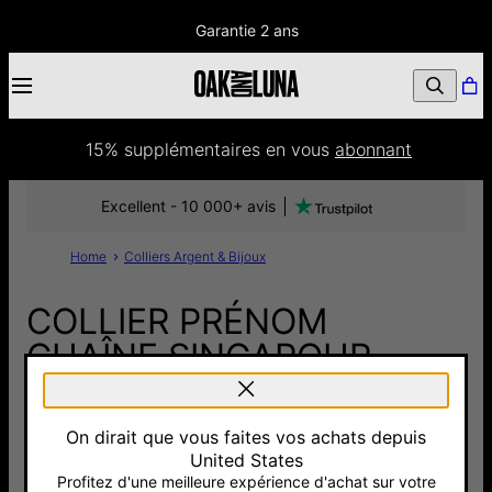
Garantie 2 ans
15% supplémentaires
 en vous 
abonnant
Excellent - 10 000+ avis
Home
Colliers Argent & Bijoux
COLLIER PRÉNOM
CHAÎNE SINGAPOUR
AVEC 0,2CT DIAMANT EN
FORME DE CŒUR -
On dirait que vous faites vos achats depuis
ARGENT
United States
Profitez d'une meilleure expérience d'achat sur votre