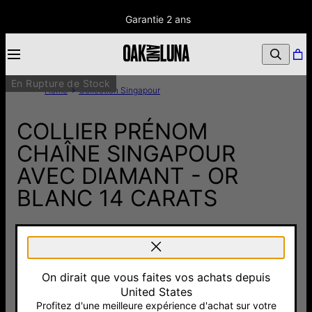
Garantie 2 ans
En Rupture de Stock
Home
Collection Singapour
COLLIER PRÉNOM
CHAÎNE SINGAPOUR
AVEC DIAMANT - OR
BLANC 14 CARATS
700 €
Pay with Klarna
5.0
1 Avis
On dirait que vous faites vos achats depuis
United States
TOTAL
:
700 €
Profitez d'une meilleure expérience d'achat sur votre