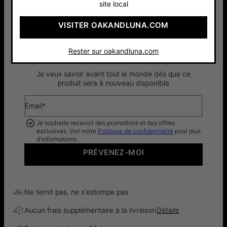
site local
VISITER OAKANDLUNA.COM
BIENTÔT DISPONIBLE!
Rester sur oakandluna.com
Je veux savoir avant tout le monde dès que ce
produit sera à nouveau disponible
Email*
Je souhaite recevoir des promotions et des offres
exclusives. Voir notre
Politique de confidentialité
pour plus
d'informations.
PRÉVENEZ-MOI
Ne ternit pas, ne s'estompe pas
Aucun frais supplémentaire à la livraison
Détails