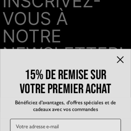
INSCRIVEZ-
VOUS À
NOTRE
NEWSLETTER!
15% de remise sur
Email*
votre premier achat
Bénéficiez d'avantages, d'offres spéciales et de
QUI SOMMES-NOUS?
cadeaux avec vos commandes
La marque
EXPÉRIENCE
Blog
Email
Partenariats
Témoignages
SERVICE CLIENT
D’accessibilité
Suivre votre commande