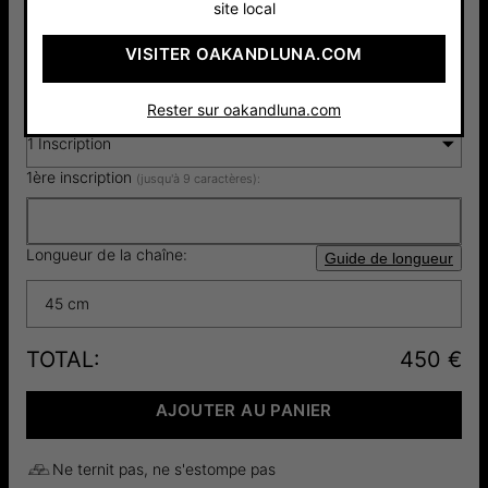
site local
Pay with Klarna
5.0
1 Avis
VISITER OAKANDLUNA.COM
Sélectionnez le nombre d'inscriptions (1-4):
Guide des polices
Rester sur oakandluna.com
1 Inscription
1ère inscription
(jusqu'à 9 caractères):
Longueur de la chaîne:
Guide de longueur
45 cm
TOTAL
:
450 €
AJOUTER AU PANIER
Ne ternit pas, ne s'estompe pas