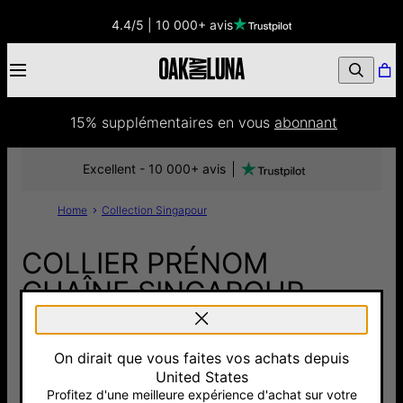
4.4/5 | 10 000+ avis
15% supplémentaires
 en vous 
abonnant
Excellent - 10 000+ avis
Home
Collection Singapour
COLLIER PRÉNOM
CHAÎNE SINGAPOUR
AVEC DIAMANT - OR
JAUNE 10 CARATS
On dirait que vous faites vos achats depuis
United States
450 €
Profitez d'une meilleure expérience d'achat sur votre