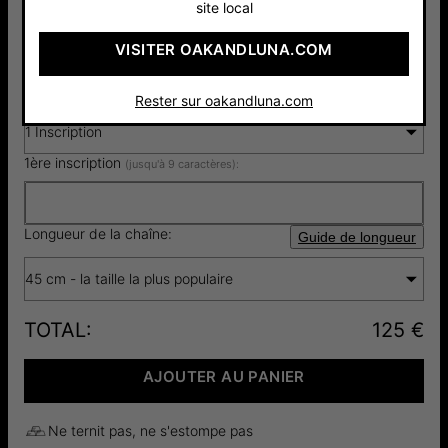
site local
Pay with Klarna
5.0
1 Avis
VISITER OAKANDLUNA.COM
Sélectionnez le nombre d'inscriptions (1-4):
Guide des polices
Rester sur oakandluna.com
1 Inscription
1ère inscription
(jusqu'à 9 caractères):
Longueur de la chaîne:
Guide de longueur
45 cm - la taille la plus populaire
TOTAL
:
125 €
AJOUTER AU PANIER
Ne ternit pas, ne s'estompe pas