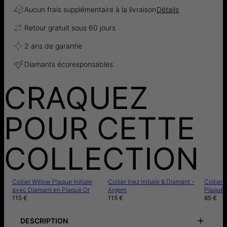
Aucun frais supplémentaire à la livraison
Détails
Retour gratuit sous 60 jours
2 ans de garantie
Diamants écoresponsables
CRAQUEZ
POUR CETTE
COLLECTION
Collier Willow Plaque Initiale
Collier Inez Initiale & Diamant -
Collier 
avec Diamant en Plaqué Or
Argent
Plaqué 
115 €
115 €
85 €
DESCRIPTION