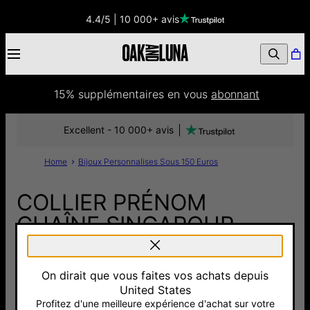
4.4/5 | 10 000+ avis
15% supplémentaires
 en vous 
abonnant
Excellent - 10 000+ avis
Home
Bijoux Personnalises Sous 150 Euros
COLLIER PRÉNOM
CHAÎNE SINGAPOUR
AVEC DIAMANT -
PLAQUÉ OR
On dirait que vous faites vos achats depuis
United States
125 €
Profitez d'une meilleure expérience d'achat sur votre