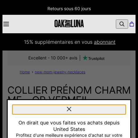
Retours sous 60 jours
15% supplémentaires
 en vous 
abonnant
Excellent - 10 000+ avis
Home
new-mom-jewelry-necklaces
COLLIER PRÉNOM CHARM
ME - OR VERMEIL
138 €
On dirait que vous faites vos achats depuis
Pay with Klarna
United States
Profitez d'une meilleure expérience d'achat sur votre