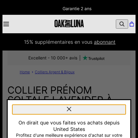
Garantie 2 ans
15% supplémentaires
 en vous 
abonnant
Excellent - 10 000+ avis
Home
Colliers Argent & Bijoux
COLLIER PRÉNOM
SOLTALE LAVENDER À
CHAÎNE SINGAPORE -
ARGENT
On dirait que vous faites vos achats depuis
United States
120 €
Profitez d'une meilleure expérience d'achat sur votre