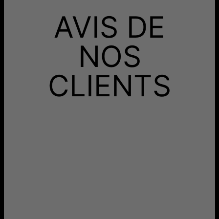
925 est un alliage composé de 92.5% d’argent (pur) et de
Recevez-le avant
7.5% de cuivre.
AVIS DE
Livraison Gratuite
mar. 25 août - mer. 26
août
Recevez-le avant
Livraison Rapide
dim. 16 août - mar. 18
NOS
août
Aucun frais supplémentaire ne vous sera facturé.
CLIENTS
Les délais mentionnés comprennent le temps de
production.
Retours
Livraison