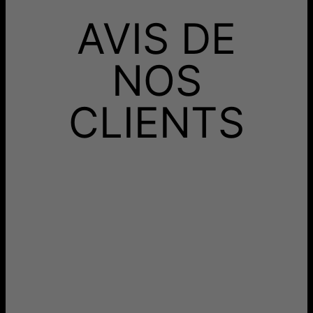
d’argent 925 recouvert de 3 microns d’or jaune 18 carats
Recevez-le avant
(jusqu’à 5 fois plus d’or 18 carats qu’un métal plaqué or).
AVIS DE
Livraison Gratuite
dim. 23 août - lun. 24
août
Recevez-le avant
Livraison Rapide
mer. 12 août - ven. 14
NOS
août
Aucun frais supplémentaire ne vous sera facturé.
CLIENTS
Les délais mentionnés comprennent le temps de
production.
Retours
Livraison