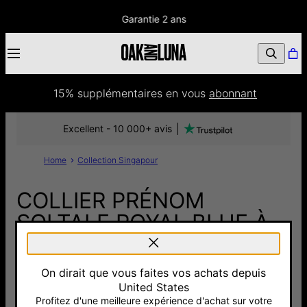
Garantie 2 ans
15% supplémentaires
 en vous 
abonnant
Excellent - 10 000+ avis
Home
Collection Singapour
COLLIER PRÉNOM
SOLTALE ROYAL BLUE À
CHAÎNE SINGAPORE -
VERMEIL
On dirait que vous faites vos achats depuis
United States
150 €
Profitez d'une meilleure expérience d'achat sur votre