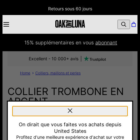
Retours sous 60 jours
15% supplémentaires
 en vous 
abonnant
Excellent - 10 000+ avis
Home
Colliers, maillons et perles
COLLIER TROMBONE EN
ARGENT
125 €
On dirait que vous faites vos achats depuis
Pay with Klarna
United States
Profitez d'une meilleure expérience d'achat sur votre