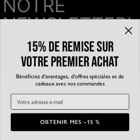
NOTRE
NEWSLETTER!
15% de remise sur
Email*
votre premier achat
Bénéficiez d'avantages, d'offres spéciales et de
QUI SOMMES-NOUS?
cadeaux avec vos commandes
La marque
EXPÉRIENCE
Blog
Email
Partenariats
Témoignages
SERVICE CLIENT
D’accessibilité
Suivre votre commande
Conditions générales
Centre d'aide
Politique de confidentialité
Livraison
CB
SSL
OBTENIR MES –15 %
Plan du Site
Paiement
Conditions de retour
© 2026 Oak & Luna
Entretien des bijoux