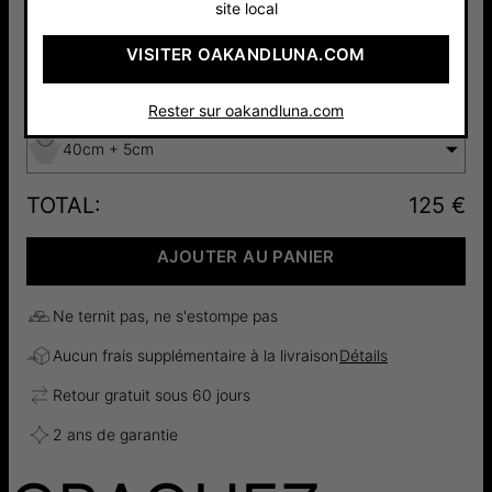
site local
Argent
Plaqué Or
VISITER OAKANDLUNA.COM
125 €
135 €
Longueur de la chaîne ajustable :
Guide de longueur
Rester sur oakandluna.com
40cm + 5cm
TOTAL
:
125 €
AJOUTER AU PANIER
Ne ternit pas, ne s'estompe pas
Aucun frais supplémentaire à la livraison
Détails
Retour gratuit sous 60 jours
2 ans de garantie