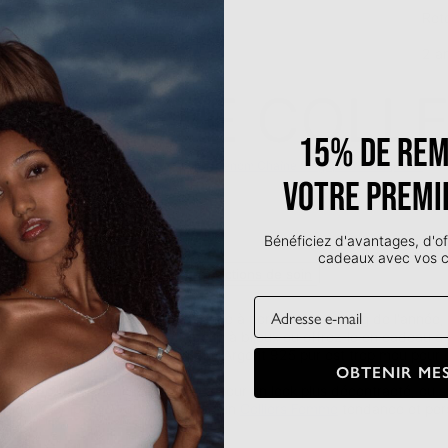
Ret
2 a
R CETTE COLL
15% de rem
Collier Prénom Chaîne Singapour - Plaqué Or
95 €
votre premi
Bénéficiez d'avantages, d'of
cadeaux avec vos
lles
Notice de précautions
Instructions de soin
Email
mbone - Argent 925 est un Classique à porter tout au long de l'année
ez-le aux "essentiels" de votre boîte à bijoux ou offrez-le en cadeau à
st intemporel et durable. Comme l'Argent 925 pur est trop mou pour 
OBTENIR MES
.
rter:
Portez-le seul si vous optez pour un look plus décontracté, ou 
istiqué.Complétez votre look avec un
Colliers Femme
tendance et perso