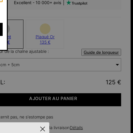
Excellent - 10 000+ avis
Argent
Plaqué Or
125 €
135 €
r de la chaîne ajustable :
Guide de longueur
cm + 5cm
L
:
125 €
AJOUTER AU PANIER
ternit pas, ne s'estompe pas
n frais supplémentaire à la livraison
Détails