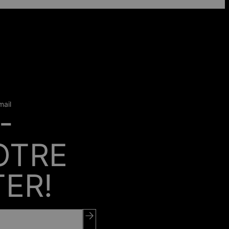
mail
-
OTRE
ER!