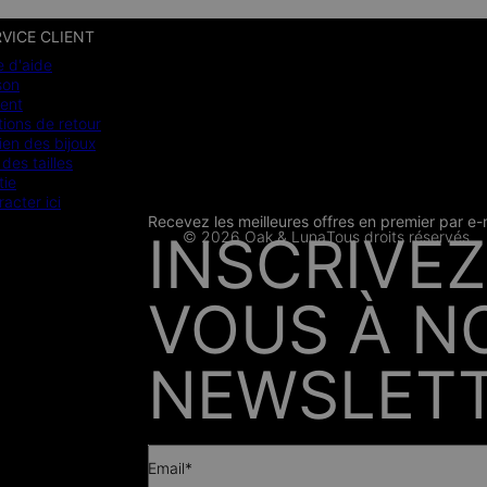
VICE CLIENT
e d'aide
son
ent
ions de retour
ien des bijoux
des tailles
tie
racter ici
Recevez les meilleures offres en premier par e-
CB
SSL
INSCRIVEZ
© 2026 Oak & Luna
Tous droits réservés
PRESSE
VOUS À N
NEWSLETT
Email*