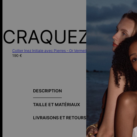
CRAQUEZ POU
Collier Inez Initiale avec Pierres - Or Vermeil
190 €
Guide des tai
DESCRIPTION
Le Collier Tro
colliers. Ajout
TAILLE ET MATÉRIAUX
L'Argent 925
e
7,5% de cuivre
LIVRAISONS ET RETOURS
Comment le po
look plus soph