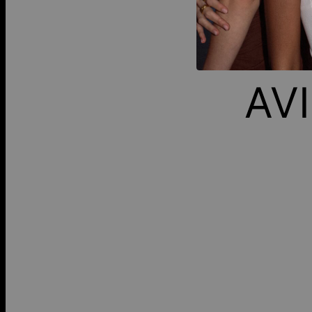
FA
AV