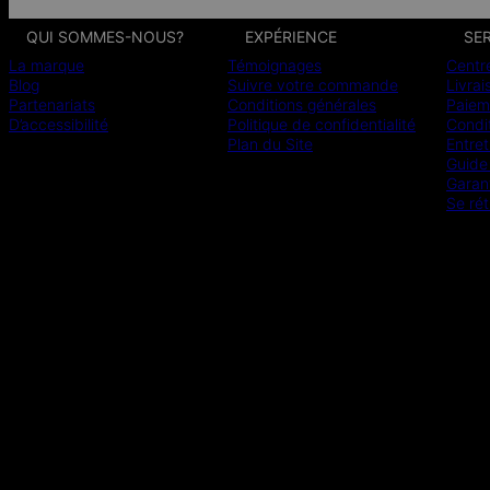
QUI SOMMES-NOUS?
EXPÉRIENCE
SER
La marque
Témoignages
Centr
Blog
Suivre votre commande
Livrai
Partenariats
Conditions générales
Paiem
D’accessibilité
Politique de confidentialité
Condit
Plan du Site
Entret
Guide 
Garan
Se rét