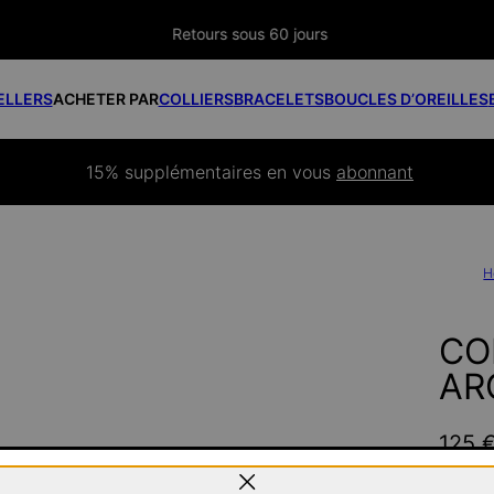
Retours sous 60 jours
ELLERS
ACHETER PAR
COLLIERS
BRACELETS
BOUCLES D’OREILLES
15% supplémentaires
 en vous 
abonnant
H
CO
AR
125 
Pay wit