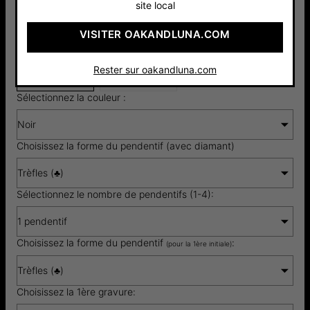
site local
VISITER OAKANDLUNA.COM
Argent 925
Or Vermeil
157 €
18cts
Rester sur oakandluna.com
178 €
Sélectionnez la couleur :
Noir
Choisissez la forme du pendentif (avec diamant)
Trèfles (♣)
Sélectionnez le nombre de pendentifs (1-4):
1 pendentif
Choisissez la forme du pendentif
:
(pour la 1ère initiale)
Trèfles (♣)
Choisissez la 1ère gravure: