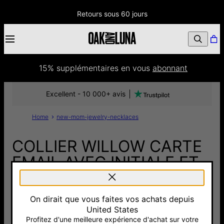
Retours sous 60 jours
15% supplémentaires
 en vous 
abonnant
Excellent - 10 000+ avis
Home
new-mom-jewelry-necklaces
COLLIER WILLOW CARTE
EMAIL AVEC INITIALE ET
DIAMANT - ARGENT
On dirait que vous faites vos achats depuis
157 €
United States
Pay with Klarna
Profitez d'une meilleure expérience d'achat sur votre