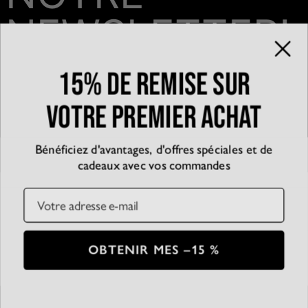
NEWSLETTER!
15% de remise sur
Email*
votre premier achat
Bénéficiez d'avantages, d'offres spéciales et de
QUI SOMMES-NOUS?
cadeaux avec vos commandes
La marque
EXPÉRIENCE
Blog
Email
Partenariats
Témoignages
SERVICE CLIENT
D’accessibilité
Suivre votre commande
Conditions générales
Centre d'aide
Politique de confidentialité
Livraison
CB
SSL
OBTENIR MES –15 %
Plan du Site
Paiement
Conditions de retour
© 2026 Oak & Luna
Entretien des bijoux
Guide des tailles
Tous droits réservés
Garantie