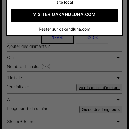
4.7
6 Avis
site local
VISITER OAKANDLUNA.COM
Argent 925
Or vermeil
Or Jaune
Rester sur oakandluna.com
156 €
18cts
14cts ​
179 €
320 €
Ajouter des diamants ?
Oui
Nombre d’initiales (1-3)
1 initiale
1ère initiale:
Voir la police d’écriture
A
Longueur de la chaîne:
Guide des longueurs
35 cm + 5 cm