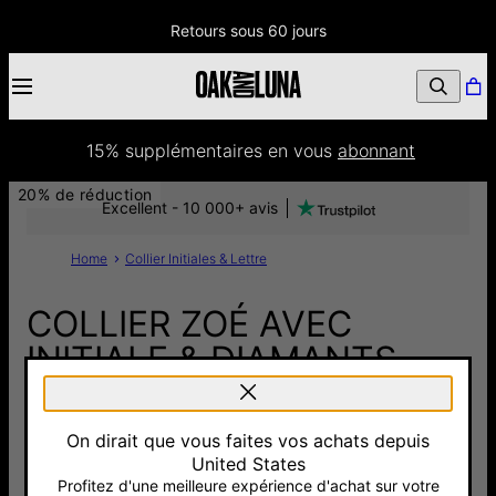
Retours sous 60 jours
15% supplémentaires
 en vous 
abonnant
20% de réduction
Excellent - 10 000+ avis
Home
Collier Initiales & Lettre
COLLIER ZOÉ AVEC
INITIALE & DIAMANTS -
OR VERMEIL
On dirait que vous faites vos achats depuis
224 €
179 €
United States
Pay with Klarna
Profitez d'une meilleure expérience d'achat sur votre