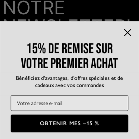
NOTRE
NEWSLETTER!
15% de remise sur
Email*
votre premier achat
Bénéficiez d'avantages, d'offres spéciales et de
QUI SOMMES-NOUS?
cadeaux avec vos commandes
La marque
EXPÉRIENCE
Blog
Email
Partenariats
Témoignages
SERVICE CLIENT
D’accessibilité
Suivre votre commande
Conditions générales
Centre d'aide
Politique de confidentialité
Livraison
CB
SSL
OBTENIR MES –15 %
Plan du Site
Paiement
Conditions de retour
© 2026 Oak & Luna
Entretien des bijoux