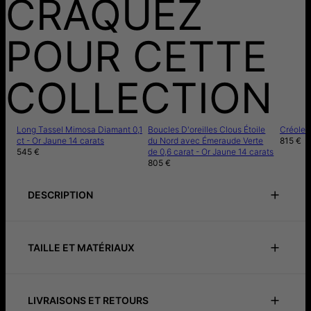
CRAQUEZ
POUR CETTE
COLLECTION
Long Tassel Mimosa Diamant 0,1
Boucles D'oreilles Clous Étoile
Créoles 
ct - Or Jaune 14 carats
du Nord avec Émeraude Verte
815 €
545 €
de 0,6 carat - Or Jaune 14 carats
805 €
DESCRIPTION
Notice de précautions
Instructions de soin
TAILLE ET MATÉRIAUX
Découvrez l'élégance intemporelle avec nos Créoles
Classiques en Or Massif 14 carats.
ID:
110-12-4313-01
Matériau principal
Or Jaune 14 carats
Ces boucles d'oreilles durables sont incontournables dans
Mesures:
22.99mm
LIVRAISONS ET RETOURS
chaque collection de bijoux. Fabriquées avec précision et