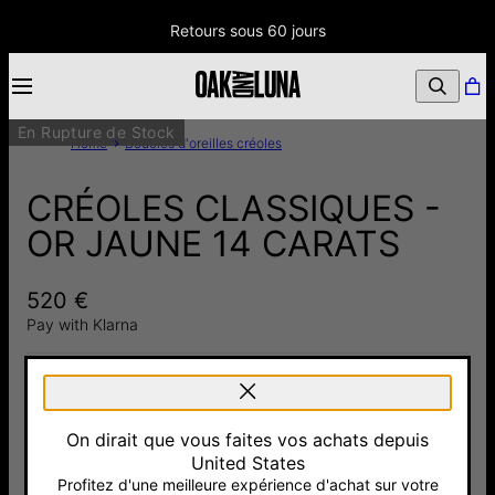
Retours sous 60 jours
En Rupture de Stock
Home
Boucles d'oreilles créoles
CRÉOLES CLASSIQUES -
OR JAUNE 14 CARATS
520 €
Pay with Klarna
TOTAL
:
520 €
On dirait que vous faites vos achats depuis
United States
BIENTÔT DISPONIBLE!
Profitez d'une meilleure expérience d'achat sur votre