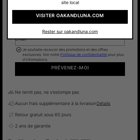
site local
VISITER OAKANDLUNA.COM
Je veux savoir avant tout le monde dès que ce
produit sera à nouveau disponible
Rester sur oakandluna.com
Email*
Je souhaite recevoir des promotions et des offres
exclusives. Voir notre
Politique de confidentialité
pour plus
d'informations.
PRÉVENEZ-MOI
Ne ternit pas, ne s'estompe pas
Aucun frais supplémentaire à la livraison
Détails
Retour gratuit sous 60 jours
2 ans de garantie