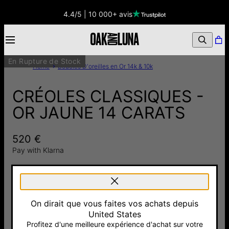
4.4/5 | 10 000+ avis
En Rupture de Stock
Home
Boucles D'oreilles en Or 14k & 10k
CRÉOLES CLASSIQUES -
OR JAUNE 14 CARATS
520 €
Pay with Klarna
TOTAL
:
520 €
On dirait que vous faites vos achats depuis
United States
BIENTÔT DISPONIBLE!
Profitez d'une meilleure expérience d'achat sur votre