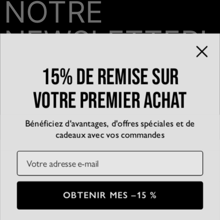
NOTRE
NEWSLETTER!
15% de remise sur
Email*
votre premier achat
Bénéficiez d'avantages, d'offres spéciales et de
QUI SOMMES-NOUS?
cadeaux avec vos commandes
La marque
EXPÉRIENCE
Blog
Email
Partenariats
Témoignages
SERVICE CLIENT
D’accessibilité
Suivre votre commande
Conditions générales
Centre d'aide
Politique de confidentialité
Livraison
CB
SSL
OBTENIR MES –15 %
Plan du Site
Paiement
Conditions de retour
© 2026 Oak & Luna
Entretien des bijoux