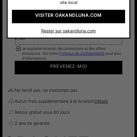
site local
VISITER OAKANDLUNA.COM
Je veux savoir avant tout le monde dès que ce
produit sera à nouveau disponible
Rester sur oakandluna.com
Email*
Je souhaite recevoir des promotions et des offres
exclusives. Voir notre
Politique de confidentialité
pour plus
d'informations.
PRÉVENEZ-MOI
Ne ternit pas, ne s'estompe pas
Aucun frais supplémentaire à la livraison
Détails
Retour gratuit sous 60 jours
2 ans de garantie