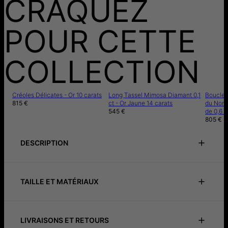
CRAQUEZ
POUR CETTE
COLLECTION
Créoles Délicates - Or 10 carats
Long Tassel Mimosa Diamant 0,1
Boucles 
815 €
ct - Or Jaune 14 carats
du Nord
545 €
de 0,6 c
805 €
DESCRIPTION
Notice de précautions
Instructions de soin
TAILLE ET MATÉRIAUX
Découvrez l'élégance intemporelle avec nos Créoles
Classiques en Or Massif 14 carats.
ID:
110-12-4313-01
Matériau principal
Or Jaune 14 carats
Ces boucles d'oreilles durables sont incontournables dans
Mesures:
22.99mm
LIVRAISONS ET RETOURS
chaque collection de bijoux. Fabriquées avec précision et