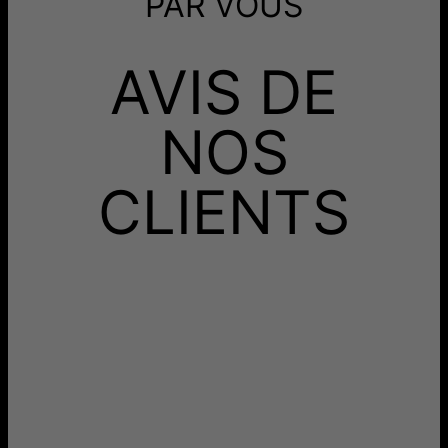
PAR VOUS
Mode de Livraison
Date de livraison
Recevez-le avant
AVIS DE
Livraison Gratuite
jeu. 20 août - ven. 21
août
Recevez-le avant
Livraison Rapide
lun. 10 août - mer. 12
NOS
août
Aucun frais supplémentaire ne vous sera facturé.
CLIENTS
Les délais mentionnés comprennent le temps de
production.
Retours
Livraison