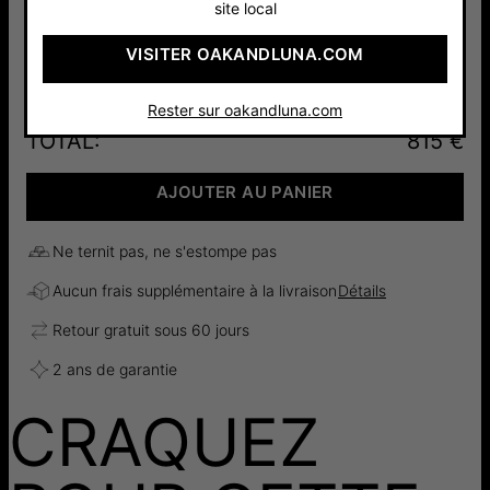
site local
Argent 925
Plaqué Or
Or Jaune
VISITER OAKANDLUNA.COM
75 €
18ct
10cts
80 €
815 €
Rester sur oakandluna.com
TOTAL
:
815 €
AJOUTER AU PANIER
Ne ternit pas, ne s'estompe pas
Aucun frais supplémentaire à la livraison
Détails
Retour gratuit sous 60 jours
2 ans de garantie
CRAQUEZ