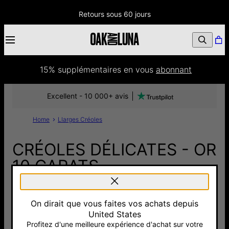
Retours sous 60 jours
15% supplémentaires
 en vous 
abonnant
Excellent - 10 000+ avis
Home
Llarges Créoles
CRÉOLES DÉLICATES - OR
10 CARATS
815 €
On dirait que vous faites vos achats depuis
Pay with Klarna
United States
Profitez d'une meilleure expérience d'achat sur votre