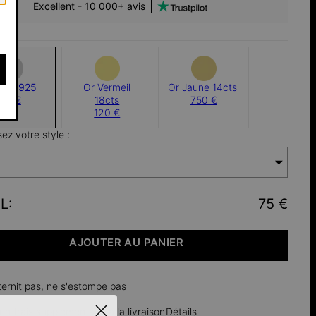
Excellent - 10 000+ avis
gent 925
Or Vermeil
Or Jaune 14cts ​
75 €
18cts
750 €
120 €
sez votre style :
L
:
75 €
AJOUTER AU PANIER
ternit pas, ne s'estompe pas
n frais supplémentaire à la livraison
Détails