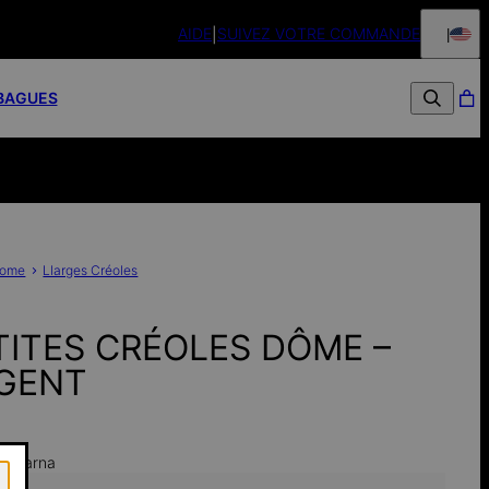
AIDE
SUIVEZ VOTRE COMMANDE
Retours sou
BAGUES
ome
Llarges Créoles
TITES CRÉOLES DÔME –
GENT
h Klarna