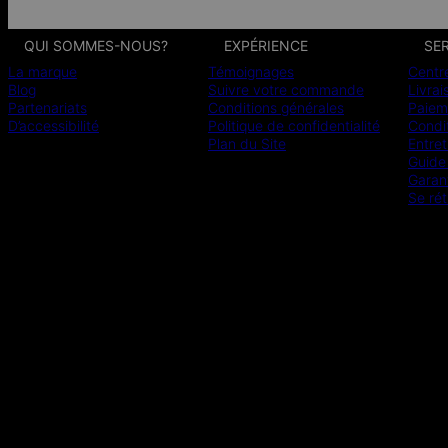
QUI SOMMES-NOUS?
EXPÉRIENCE
SER
La marque
Témoignages
Centr
Blog
Suivre votre commande
Livrai
Partenariats
Conditions générales
Paiem
D’accessibilité
Politique de confidentialité
Condit
Plan du Site
Entret
Guide 
Garan
Se rét