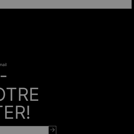
mail
-
OTRE
ER!