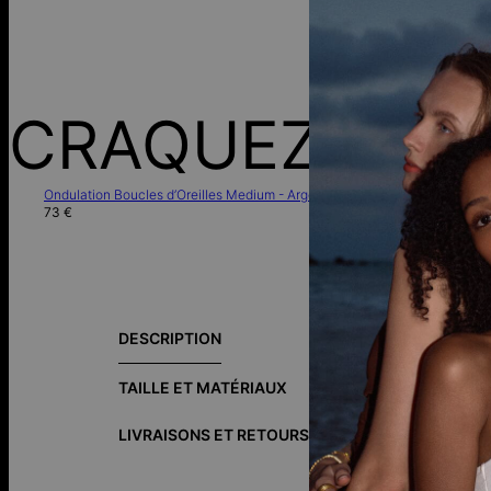
CRAQUEZ POU
Ondulation Boucles d’Oreilles Medium - Argent
73 €
Notice de pré
DESCRIPTION
Découvrez une 
redéfinissent 
TAILLE ET MATÉRIAUX
forme de dôm
LIVRAISONS ET RETOURS
Argent sterlin
l'argent 925 c