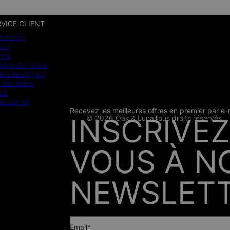
VICE CLIENT
e d'aide
son
ent
ions de retour
ien des bijoux
des tailles
tie
racter ici
Recevez les meilleures offres en premier par e-
CB
SSL
INSCRIVEZ
© 2026 Oak & Luna
Tous droits réservés
PRESSE
VOUS À N
NEWSLETT
Email*