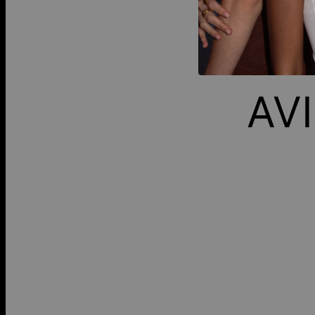
FA
AV