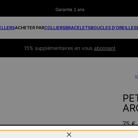
Garantie 2 ans
ELLERS
ACHETER PAR
COLLIERS
BRACELETS
BOUCLES D’OREILLES
15% supplémentaires
 en vous 
abonnant
H
PE
AR
75 €
Pay wit