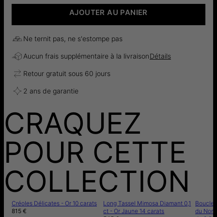
AJOUTER AU PANIER
Ne ternit pas, ne s'estompe pas
Aucun frais supplémentaire à la livraison
Détails
Retour gratuit sous 60 jours
2 ans de garantie
CRAQUEZ
POUR CETTE
COLLECTION
Créoles Délicates - Or 10 carats
Long Tassel Mimosa Diamant 0,1
Boucles 
815 €
ct - Or Jaune 14 carats
du Nord