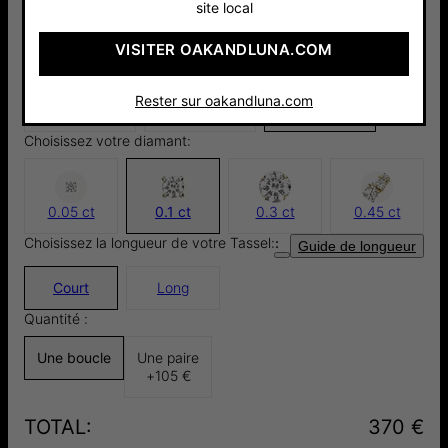
site local
VISITER OAKANDLUNA.COM
Argent 925
Or Vermeil
Or Jaune
60 €
18cts
14cts ​
Rester sur oakandluna.com
100 €
370 €
Choisissez votre diamant:
0.05 ct
0.1 ct
0.3 ct
0.45 ct
Choisissez la longueur de votre Tassel:
:
Guide de longueur
Court
Long
Quantité :
Une boucle
Une paire
+
105 €
TOTAL
:
370 €