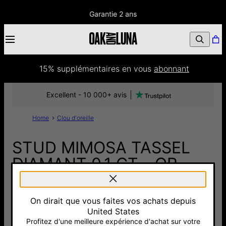
Garantie 2 ans
15% supplémentaires
 en vous 
abonnant
Excellent - 10 000+ avis
Home
Clou d'oreille
STUD MIMOSA TASSEL
DIAMANT 0,1 CT - OR
JAUNE 14 CARATS
On dirait que vous faites vos achats depuis
370 €
United States
Pay with Klarna
Profitez d'une meilleure expérience d'achat sur votre