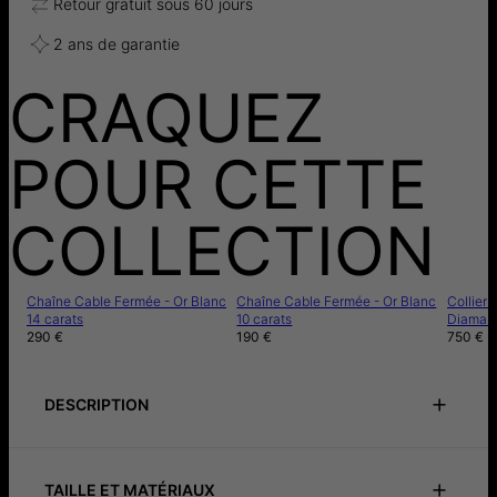
Retour gratuit sous 60 jours
2 ans de garantie
CRAQUEZ
POUR CETTE
COLLECTION
Chaîne Cable Fermée - Or Blanc
Chaîne Cable Fermée - Or Blanc
Collier
14 carats
10 carats
Diamant
290 €
190 €
750 €
DESCRIPTION
Personalized jewelry will always be in style because it
expresses your individuality like no other. It goes with
whatever style you want and it fits any occasion. That's what
TAILLE ET MATÉRIAUX