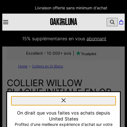
Livraison offerte sans minimum d'achat
15% supplémentaires
 en vous 
abonnant
Excellent - 10 000+ avis
Home
Colliers en Or Blanc
COLLIER WILLOW
PLAQUE INITIALE EN OR
BLANC 14 CARATS
On dirait que vous faites vos achats depuis
500 €
United States
Pay with Klarna
Profitez d'une meilleure expérience d'achat sur votre