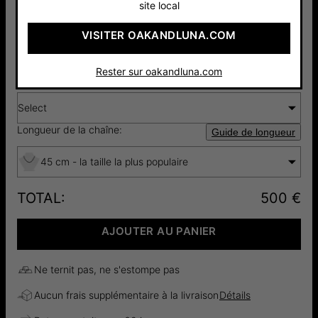
4.3
3 Avis
site local
Sélectionnez le nombre de plaques (1-4) :
VISITER OAKANDLUNA.COM
1 plaque
Rester sur oakandluna.com
Choisissez la 1ère gravure:
Guide d'inscription
Select
Longueur de la chaîne:
Guide de longueur
45 cm - la taille la plus populaire
TOTAL
:
500 €
AJOUTER AU PANIER
Ne ternit pas, ne s'estompe pas
Aucun frais supplémentaire à la livraison
Détails